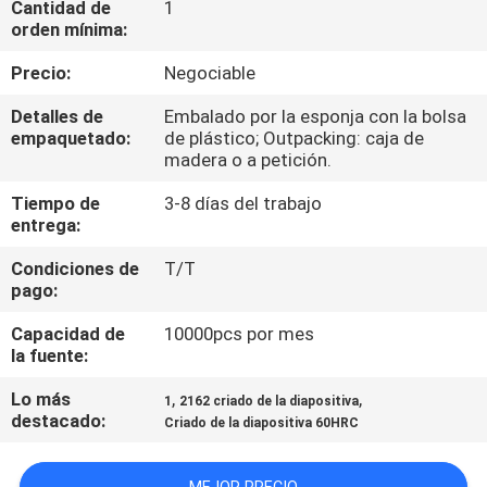
Cantidad de
1
orden mínima:
CONTROL
Precio:
Negociable
DE
Detalles de
Embalado por la esponja con la bolsa
CALIDAD
empaquetado:
de plástico; Outpacking: caja de
madera o a petición.
ÉNTRENOS
Tiempo de
3-8 días del trabajo
entrega:
EN
CONTACTO
Condiciones de
T/T
pago:
CON
Capacidad de
10000pcs por mes
la fuente:
PIDA
Lo más
,
,
1
2162 criado de la diapositiva
UNA
destacado:
Criado de la diapositiva 60HRC
CITA