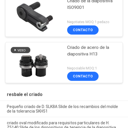
Criado de la diapositiva
ISO9001
Negotiates MOQ:1 pedazo
CONTACTO
Criado de acero de la
diapositiva H13
Negociable MOQ:1
CONTACTO
resbale el criado
Pequeño criado de D. SLK8A Slide de los recambios del molde
de la tolerancia SKH51
criado oval modificado para requisitos particulares de H.
Z5140 Slide de los dispositivos de tenencia de la diapositiva