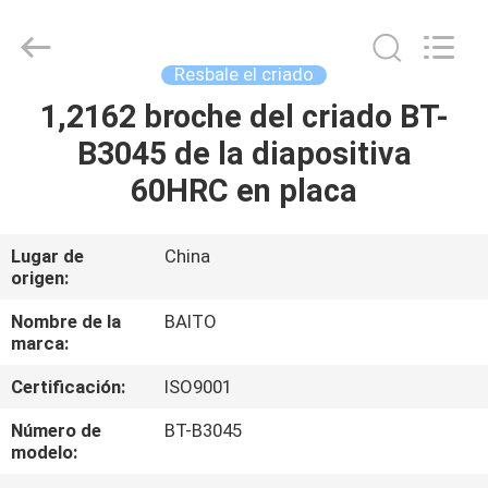
2026
Dongguan
Baitong
Precision
Mould
Resbale el criado
Manuafacturing
Co.,Ltd.
All
1,2162 broche del criado BT-
HOGAR
Rights
Reserved.
B3045 de la diapositiva
PRODUCTOS
60HRC en placa
SOBRE
Lugar de
China
origen:
NOSOTROS
Nombre de la
BAITO
marca:
VIAJE
Certificación:
ISO9001
DE
LA
Número de
BT-B3045
modelo:
FÁBRICA